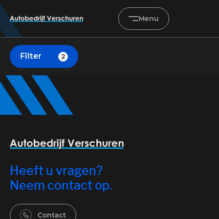
Menu
Filter
2
Home
Occasions
Diensten
Onderhoud & service
Verkocht
Heeft u vragen?
Over ons
Neem contact op.
Contact
Contact