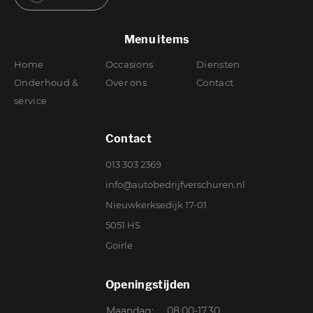
Menu items
Home
Occasions
Diensten
Onderhoud &
Over ons
Contact
service
Contact
013 303 2369
info@autobedrijfverschuren.nl
Nieuwkerksedijk 17-01
5051 HS
Goirle
Openingstijden
Maandag:
08.00-17.30