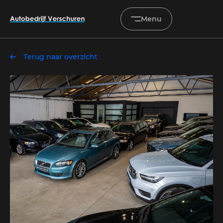
Menu
Terug naar overzicht
Home
Occasions
Diensten
Onderhoud & service
Verkocht
Over ons
Contact