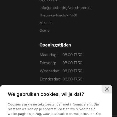
info@autobedrijfverschuren.nl
Nieuwkerksedijk 17-01
5051 HS
Goirle
Openingstijden
Maandag:
08.00-17.30
Dinsdag:
08.00-17.30
Woensdag:
08.00-17.30
Donderdag:
08.00-17.30
Vrijdag:
08.00-17.30
We gebruiken cookies, wil je dat?
Zaterdag:
09.00-15.00
Zondag:
Gesloten
Cookies zijn kleine tekstbestanden met informatie erin. Die
plaatsen we kort op je apparaat. Zo zien we bijvoorbeeld
welke pagina’s je zag, waar je afhaakte en wat je invulde. Op