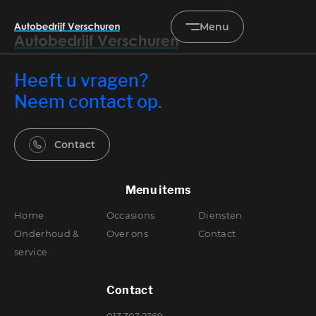
Menu
Heeft u vragen?
Home
Neem contact op.
Occasions
Contact
Diensten
Menu items
Onderhoud & service
Home
Occasions
Diensten
Verkocht
Onderhoud &
Over ons
Contact
service
Over ons
Contact
Contact
013 303 2369