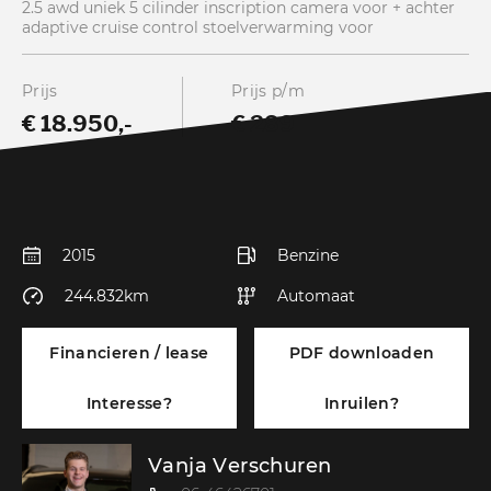
2.5 awd uniek 5 cilinder inscription camera voor + achter
adaptive cruise control stoelverwarming voor
Prijs
Prijs p/m
€ 18.950,-
€ 289
2015
Benzine
244.832km
Automaat
Financieren / lease
PDF downloaden
Interesse?
Inruilen?
Vanja Verschuren