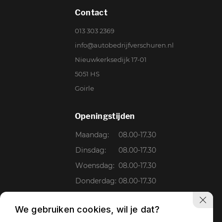
Contact
013 303 2369
info@autobedrijfverschuren.nl
Nieuwkerksedijk 17-01
5051 HS
Goirle
Openingstijden
Maandag:
08.00-17.30
Dinsdag:
08.00-17.30
Woensdag:
08.00-17.30
Donderdag:
08.00-17.30
Vrijdag:
08.00-17.30
We gebruiken cookies, wil je dat?
Zaterdag:
09.00-15.00