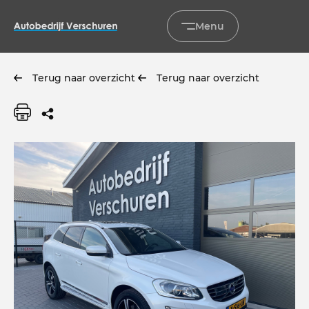
Menu
Terug naar overzicht
Terug naar overzicht
Home
Occasions
Diensten
Onderhoud & service
Verkocht
Over ons
Contact