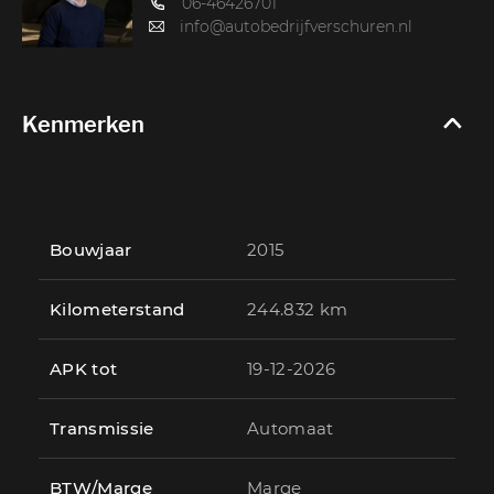
06-46426701
info@autobedrijfverschuren.nl
Kenmerken
Bouwjaar
2015
Kilometerstand
244.832 km
APK tot
19-12-2026
Transmissie
Automaat
BTW/Marge
Marge