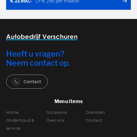
€ 23.950,-
Of € 296 per maand
Heeft u vragen?
Neem contact op.
Contact
Menu items
Home
Occasions
Diensten
Onderhoud &
Over ons
Contact
service