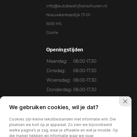
info@autobedrijfverschuren.nl
Nieuwkerksedijk 17-01
5051 HS
Goirle
Openingstijden
Maandag:
08.00-17.30
Dinsdag:
08.00-17.30
Woensdag:
08.00-17.30
Donderdag:
08.00-17.30
Vrijdag:
08.00-17.30
We gebruiken cookies, wil je dat?
Zaterdag:
09.00-15.00
Zondag:
Gesloten
Cookies zijn kleine tekstbestanden met informatie erin. Die
plaatsen we kort op je apparaat. Zo zien we bijvoorbeeld
welke pagina’s je zag, waar je afhaakte en wat je invulde. Op
die manier hebben wij informatie waar we jouw