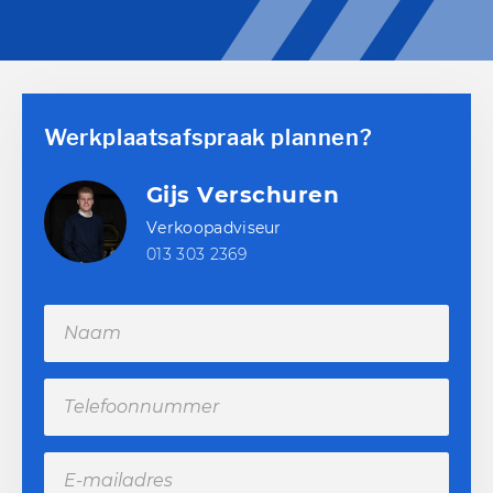
Werkplaatsafspraak plannen?
Gijs Verschuren
Verkoopadviseur
013 303 2369