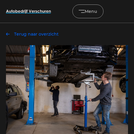
Menu
Terug naar overzicht
Home
Occasions
Diensten
Onderhoud & service
Verkocht
Over ons
Contact