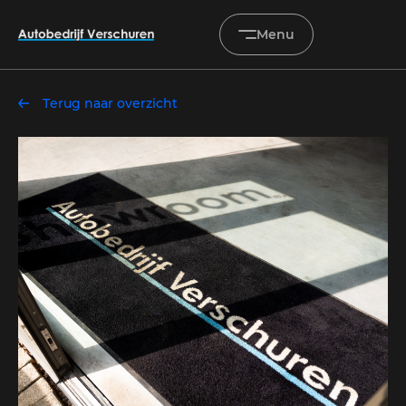
Menu
Terug naar overzicht
Home
Occasions
Diensten
Onderhoud & service
Verkocht
Over ons
Contact