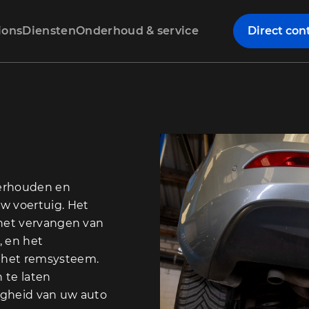
ions
Diensten
Onderhoud & service
Direct con
derhouden en
w voertuig. Het
 het vervangen van
, en het
 het remsysteem.
 te laten
igheid van uw auto