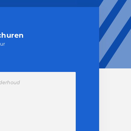
churen
ur