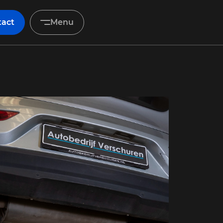
tact
Menu
Home
Occasions
Diensten
Onderhoud & service
Verkocht
Over ons
Contact