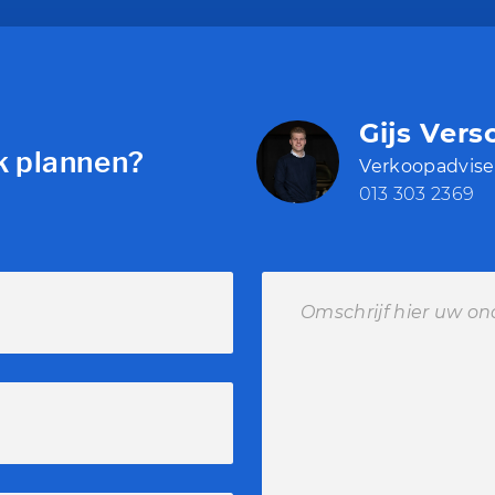
Gijs Vers
k plannen?
Verkoopadvise
013 303 2369