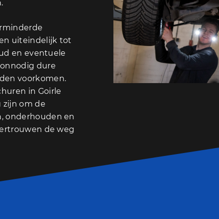
.
erminderde
n uiteindelijk tot
houd en eventuele
 onnodig dure
rden voorkomen.
huren in Goirle
 zijn om de
n, onderhouden en
 vertrouwen de weg