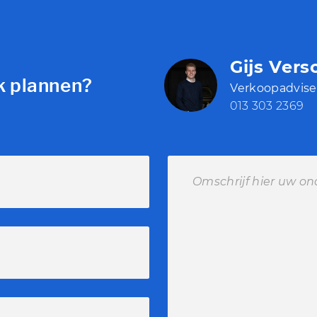
Gijs Vers
k plannen?
Verkoopadvise
013 303 2369