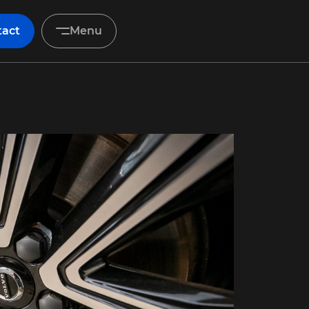
tact
Menu
Home
Occasions
Diensten
Onderhoud & service
Verkocht
Over ons
Contact