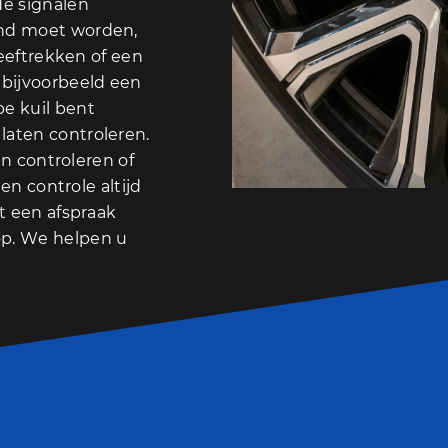
de signalen
jnd moet worden,
cheeftrekken of een
bijvoorbeeld een
pe kuil bent
laten controleren.
ten controleren of
een controle altijd
ct een afspraak
p. We helpen u