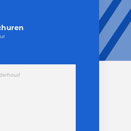
churen
ur