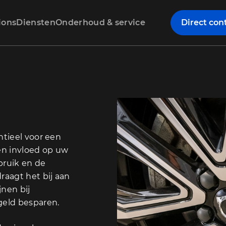
ions
Diensten
Onderhoud & service
Direct con
ntieel voor een
een invloed op uw
bruik en de
aagt het bij aan
jnen bij
geld besparen.