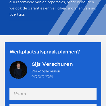
duurzaamheid van de reparaties, maar behouden
we ook de garanties en veiligheidsnormen van uw
voertuig.
Werkplaatsafspraak plannen?
Gijs Verschuren
Verkoopadviseur
013 303 2369