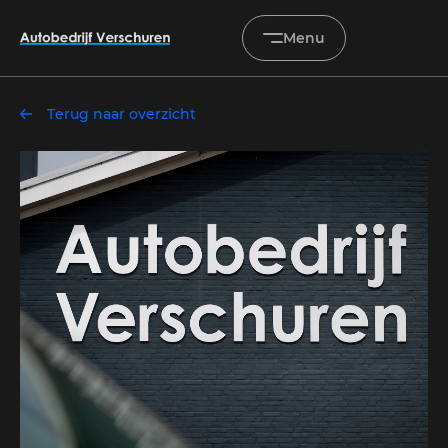
Menu
Terug naar overzicht
Home
Occasions
Diensten
Onderhoud & service
Verkocht
Over ons
Contact