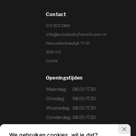
Contact
013 303 2369
info@autobedrijfverschuren.nl
Nieuwkerksedijk 17-01
5051 HS
Goirle
Openingstijden
Maandag:
08.00-17.30
Dinsdag:
08.00-17.30
Woensdag:
08.00-17.30
Donderdag:
08.00-17.30
Vrijdag:
08.00-17.30
We gebruiken cookies, wil je dat?